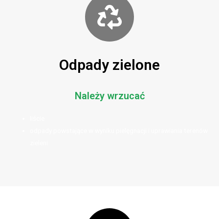
Odpady zielone
Należy wrzucać
liście
odpady powstające w wyniku pielęgnacji i uprawiania terenów
zieleni