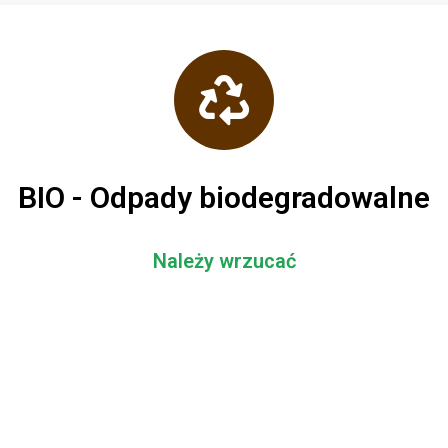
BIO - Odpady biodegradowalne
Należy wrzucać
odpadki warzywne i owocowe (w tym obierki itp.)
gałęzie drzew i krzewów
skoszoną trawę, liście, kwiaty
trociny i korę drzew
niezaimpregnowane drewno
resztki jedzenia