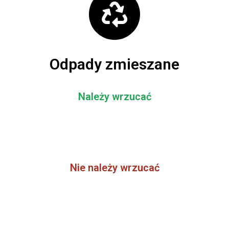
Odpady zmieszane
Należy wrzucać
pozostałe odpady, których nie można poddać procesowi
recyklingu
Nie należy wrzucać
zużytych baterii i akumulatorów
sprzętu elektronicznego
gruzu i odpadów budowlanych