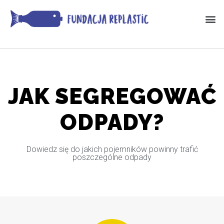
JAK SEGREGOWAĆ
ODPADY?
Dowiedz się do jakich pojemników powinny trafić
poszczególne odpady