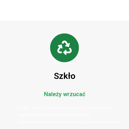
Szkło
Należy wrzucać
butelki i słoiki po napojach i żywności (w tym butelki po
napojach alkoholowych i olejach roślinnych)
szklane opakowania po kosmetykach (jeżeli nie są wykonane