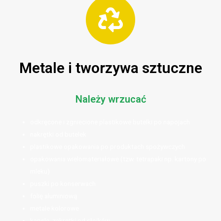
Metale i tworzywa sztuczne
Należy wrzucać
odkręcone i zgniecione plastikowe butelki po napojach
nakrętki od butelek
plastikowe opakowania po produktach spożywczych
opakowania wielomateriałowe (tzw. tetrapaki np. kartony po
mleku)
puszki po konserwach
folię aluminiową
metale kolorowe
kapsle, zakrętki od słoików