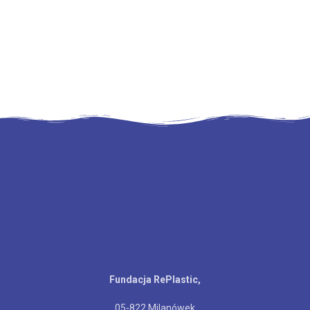
świetlówek, w szczególności energooszczędnych
farb, olejów i ich opakowań
lekarstw
Fundacja RePlastic,
05-822 Milanówek