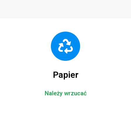
Papier
Należy wrzucać
opakowania z papieru, karton, tekturę (także falistą)
katalogi, ulotki, prospekty
gazety i czasopisma
papier szkolny i biurowy, zadrukowane kartki