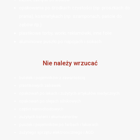
opakowania po środkach czystości (np. proszkach do
prania), kosmetykach (np. szamponach, paście do
zębów itp.)
plastikowe torby, worki, reklamówki, inne folie
aluminiowe puszki po napojach i sokach
Nie należy wrzucać
butelek i pojemników z zawartością
plastikowych zabawek
opakowań po lekach i zużytych artykułów medycznych
opakowań po olejach silnikowych
części samochodowych
zużytych baterii i akumulatorów
puszek i pojemników po farbach i lakierach
zużytego sprzętu elektronicznego i AGD