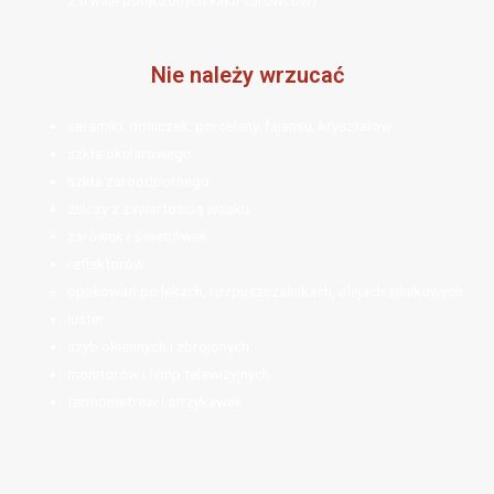
z trwale połączonych kilku surowców)
Nie należy wrzucać
ceramiki, doniczek, porcelany, fajansu, kryształów
szkła okularowego
szkła żaroodpornego
zniczy z zawartością wosku
żarówek i świetlówek
reflektorów
opakowań po lekach, rozpuszczalnikach, olejach silnikowych
luster
szyb okiennych i zbrojonych
monitorów i lamp telewizyjnych
termometrów i strzykawek