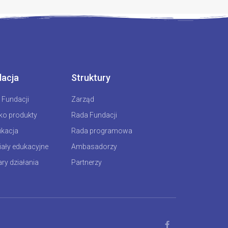
acja
Struktury
t Fundacji
Zarząd
ko produkty
Rada Fundacji
ikacja
Rada programowa
iały edukacyjne
Ambasadorzy
ry działania
Partnerzy