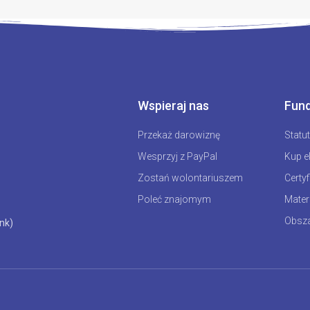
Wspieraj nas
Fund
Przekaż darowiznę
Statu
Wesprzyj z PayPal
Kup e
Zostań wolontariuszem
Certyf
Poleć znajomym
Mater
Obsza
nk)