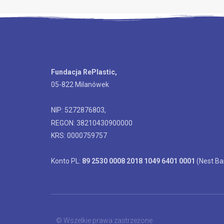
Fundacja RePlastic,
05-822 Milanówek
NIP: 5272876803,
REGON: 38210430900000
KRS: 0000759757
Konto PL:
89 2530 0008 2018 1049 6401 0001
(Nest Ba
© Wszelkie prawa zastrzeżone